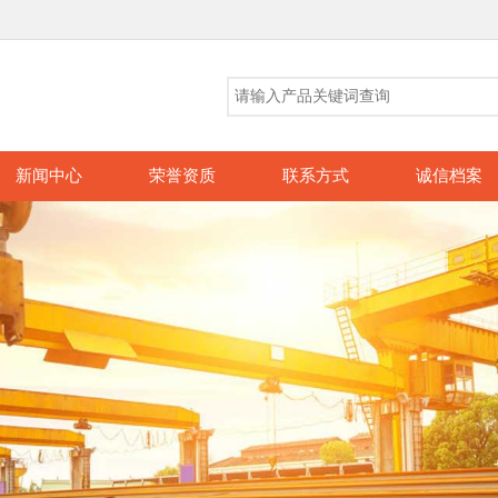
新闻中心
荣誉资质
联系方式
诚信档案