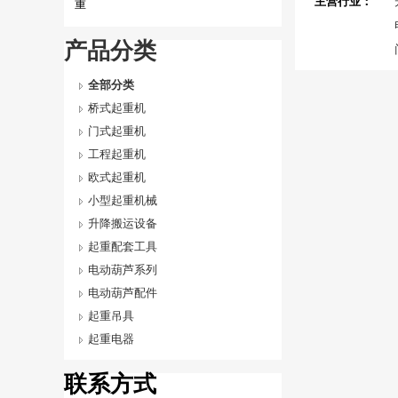
主营行业：
重
产品分类
全部分类
桥式起重机
门式起重机
工程起重机
欧式起重机
小型起重机械
升降搬运设备
起重配套工具
电动葫芦系列
电动葫芦配件
起重吊具
起重电器
联系方式