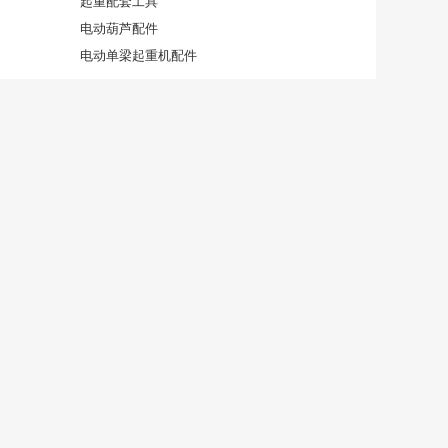
起重配套工具
电动葫芦配件
电动单梁起重机配件