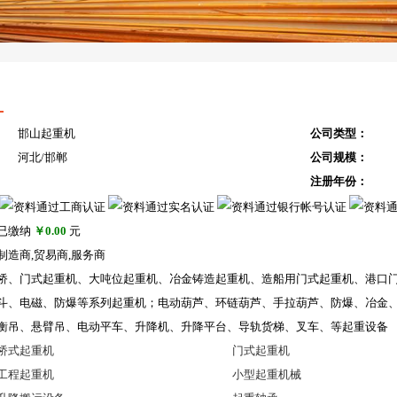
邯山起重机
公司类型：
河北/邯郸
公司规模：
注册年份：
已缴纳
￥0.00
元
制造商,贸易商,服务商
桥、门式起重机、大吨位起重机、冶金铸造起重机、造船用门式起重机、港口
斗、电磁、防爆等系列起重机；电动葫芦、环链葫芦、手拉葫芦、防爆、冶金、
衡吊、悬臂吊、电动平车、升降机、升降平台、导轨货梯、叉车、等起重设备
桥式起重机
门式起重机
工程起重机
小型起重机械