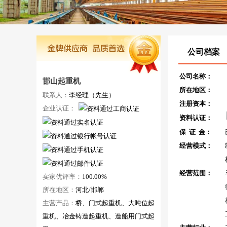
公司档案
公司名称：
邯山起重机
所在地区：
联系人：
李经理（先生）
注册资本：
企业认证：
资料认证：
保 证 金：
经营模式：
经营范围：
卖家优评率：
100.00%
所在地区：
河北/邯郸
主营产品：
桥、门式起重机、大吨位起
重机、冶金铸造起重机、造船用门式起