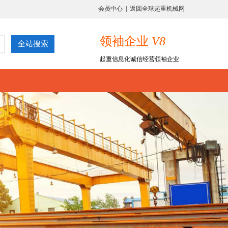
会员中心
|
返回全球起重机械网
领袖企业
V8
起重信息化诚信经营领袖企业