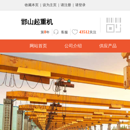
收藏本页
|
设为主页
|
请注册
|
请登录
邯山起重机
8
43512
客服
第
年
关注
网站首页
公司介绍
供应产品