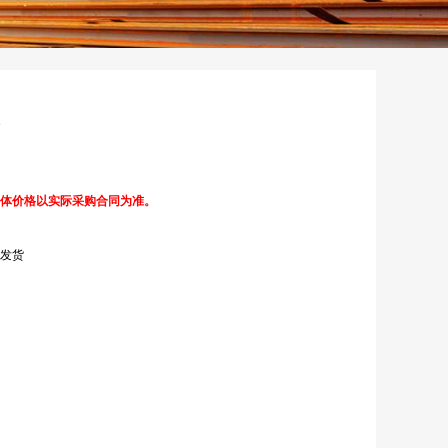
体价格以实际采购合同为准。
发货