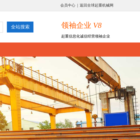
会员中心
|
返回全球起重机械网
领袖企业
V8
起重信息化诚信经营领袖企业