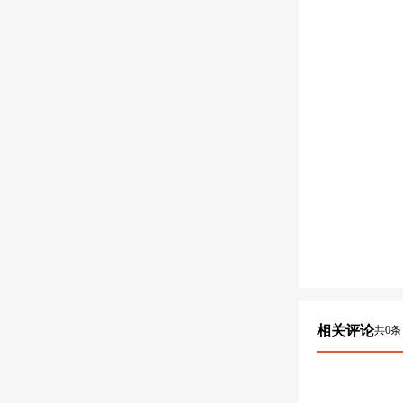
相关评论
共
0