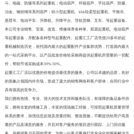
斗、电磁、防爆等系列起重机；电动葫芦、环链葫芦、手拉葫芦、防爆、
冶金、钢丝绳等系列葫芦；轻小型起重机、kbk轻柔型起重机、平衡吊、
悬臂吊、电动平车、升降机、升降平台、导轨货梯、叉车、等起重设备。
本公司专业销售、安装、改造、维修保养各种单、双梁起重机、电动葫芦
等起重设备，并配备各种型号起重配件。起重汇工厂店凭借20多年的起
重机械制造历史，依托国内最大的起重配件产业集群优势，打造国内最大
的一站式采购平台。以产品批发价格给采购商提供起重机所需要的一切配
件，帮助节省采购成本30%-50%。
起重汇工厂店以优惠的价格提供最优质的服务。公司以卓越的品质，良好
的形象占领国内外市场，形成了庞大的销售网络和客户群体，在同行业中
具有很高的竞争力。
我们拥有热情、专业、强大的技术支持和服务队伍，有保障的备品备件供
应，拥有全套的维修工具，丰富的现场施工经验，可按照起重机质量管理
体系的要求，加强信息反馈及质量控制、整改措施，不断提供给用户高质
量的产品及满意的服务，并且对客户服务的项目进行跟踪、上门回访服
务，并根据客户不同的需求，为每一位客户量身打造专业化的服务解决方